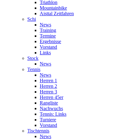
Triathlon
Mountainbike
Aisttal Zeitfahren
Schi
News
Training
Termine
Ergebnisse
Vorstand
Links
Stock
News
Tennis
News
Herren 1
Herren 2
Herren 3
Herren 45er
Rangliste
Nachwuchs
Tennis: Links
Turniere
Vorstand
Tischtennis
News