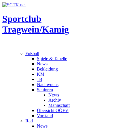
Sportclub
Tragwein/Kamig
Fußball
Spiele & Tabelle
News
Bekleidung
KM
1B
Nachwuchs
Senioren
News
Archiv
Mannschaft
Übersicht OÖFV
Vorstand
Rad
News