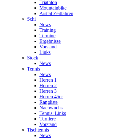
Triathlon
Mountainbike
Aisttal Zeitfahren
Schi
News
Training
Termine
Ergebnisse
Vorstand
Links
Stock
News
Tennis
News
Herren 1
Herren 2
Herren 3
Herren 45er
Rangliste
Nachwuchs
Tennis: Links
Turniere
Vorstand
Tischtennis
News