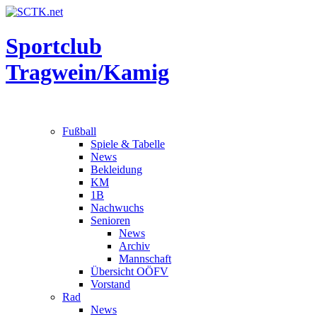
Sportclub
Tragwein/Kamig
Fußball
Spiele & Tabelle
News
Bekleidung
KM
1B
Nachwuchs
Senioren
News
Archiv
Mannschaft
Übersicht OÖFV
Vorstand
Rad
News