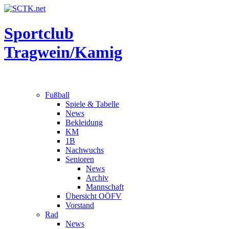
Sportclub
Tragwein/Kamig
Fußball
Spiele & Tabelle
News
Bekleidung
KM
1B
Nachwuchs
Senioren
News
Archiv
Mannschaft
Übersicht OÖFV
Vorstand
Rad
News