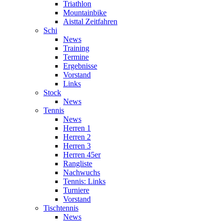
Triathlon
Mountainbike
Aisttal Zeitfahren
Schi
News
Training
Termine
Ergebnisse
Vorstand
Links
Stock
News
Tennis
News
Herren 1
Herren 2
Herren 3
Herren 45er
Rangliste
Nachwuchs
Tennis: Links
Turniere
Vorstand
Tischtennis
News