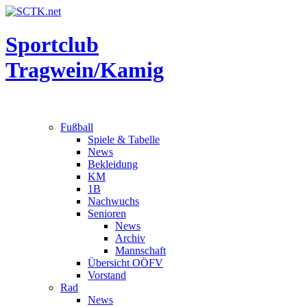
Sportclub
Tragwein/Kamig
Fußball
Spiele & Tabelle
News
Bekleidung
KM
1B
Nachwuchs
Senioren
News
Archiv
Mannschaft
Übersicht OÖFV
Vorstand
Rad
News