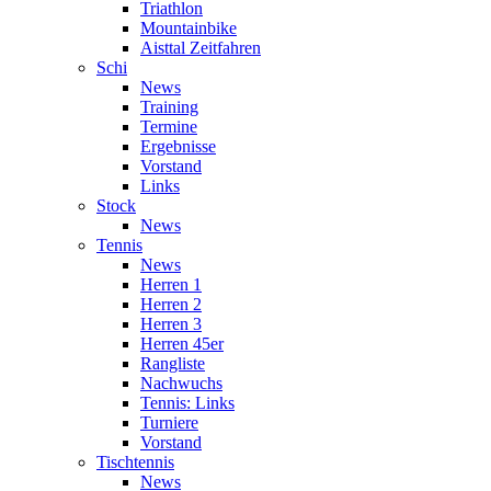
Triathlon
Mountainbike
Aisttal Zeitfahren
Schi
News
Training
Termine
Ergebnisse
Vorstand
Links
Stock
News
Tennis
News
Herren 1
Herren 2
Herren 3
Herren 45er
Rangliste
Nachwuchs
Tennis: Links
Turniere
Vorstand
Tischtennis
News