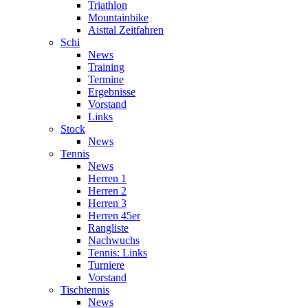
Triathlon
Mountainbike
Aisttal Zeitfahren
Schi
News
Training
Termine
Ergebnisse
Vorstand
Links
Stock
News
Tennis
News
Herren 1
Herren 2
Herren 3
Herren 45er
Rangliste
Nachwuchs
Tennis: Links
Turniere
Vorstand
Tischtennis
News