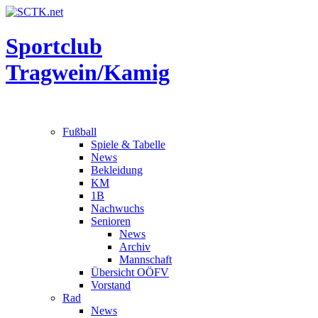
Sportclub
Tragwein/Kamig
Fußball
Spiele & Tabelle
News
Bekleidung
KM
1B
Nachwuchs
Senioren
News
Archiv
Mannschaft
Übersicht OÖFV
Vorstand
Rad
News