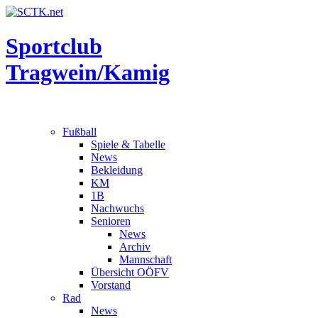
Sportclub
Tragwein/Kamig
Fußball
Spiele & Tabelle
News
Bekleidung
KM
1B
Nachwuchs
Senioren
News
Archiv
Mannschaft
Übersicht OÖFV
Vorstand
Rad
News