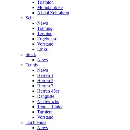
Triathlon
Mountainbike
Aisttal Zeitfahren
Schi
News
Training
Termine
Ergebnisse
Vorstand
Links
Stock
News
Tennis
News
Herren 1
Herren 2
Herren 3
Herren 45er
Rangliste
Nachwuchs
Tennis: Links
Turniere
Vorstand
Tischtennis
News