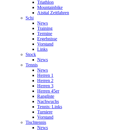
Triathlon
Mountainbike
Aisttal Zeitfahren
Schi
News
Training
Termine
Ergebnisse
Vorstand
Links
Stock
News
Tennis
News
Herren 1
Herren 2
Herren 3
Herren 45er
Rangliste
Nachwuchs
Tennis: Links
Turniere
Vorstand
Tischtennis
News