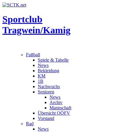
Sportclub
Tragwein/Kamig
Fußball
Spiele & Tabelle
News
Bekleidung
KM
1B
Nachwuchs
Senioren
News
Archiv
Mannschaft
Übersicht OÖFV
Vorstand
Rad
News