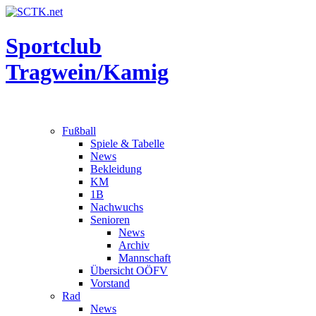
Sportclub
Tragwein/Kamig
Fußball
Spiele & Tabelle
News
Bekleidung
KM
1B
Nachwuchs
Senioren
News
Archiv
Mannschaft
Übersicht OÖFV
Vorstand
Rad
News