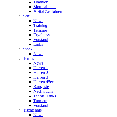
Triathlon
Mountainbike
Aisttal Zeitfahren
Schi
News
Training
Termine
Ergebnisse
Vorstand
Links
Stock
News
Tennis
News
Herren 1
Herren 2
Herren 3
Herren 45er
Rangliste
Nachwuchs
Tennis: Links
Turniere
Vorstand
Tischtennis
News