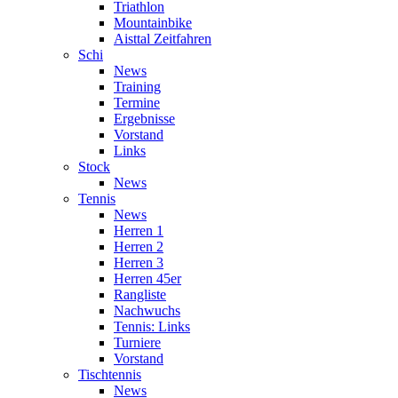
Triathlon
Mountainbike
Aisttal Zeitfahren
Schi
News
Training
Termine
Ergebnisse
Vorstand
Links
Stock
News
Tennis
News
Herren 1
Herren 2
Herren 3
Herren 45er
Rangliste
Nachwuchs
Tennis: Links
Turniere
Vorstand
Tischtennis
News