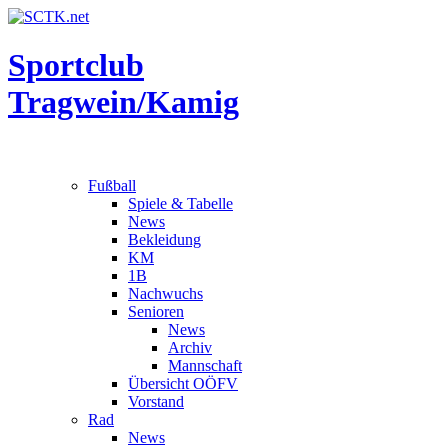
Sportclub
Tragwein/Kamig
Fußball
Spiele & Tabelle
News
Bekleidung
KM
1B
Nachwuchs
Senioren
News
Archiv
Mannschaft
Übersicht OÖFV
Vorstand
Rad
News