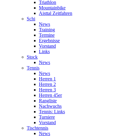
Triathlon
Mountainbike
Aisttal Zeitfahren
Schi
News
Training
Termine
Ergebnisse
Vorstand
Links
Stock
News
Tennis
News
Herren 1
Herren 2
Herren 3
Herren 45er
Rangliste
Nachwuchs
Tennis: Links
Turniere
Vorstand
Tischtennis
News