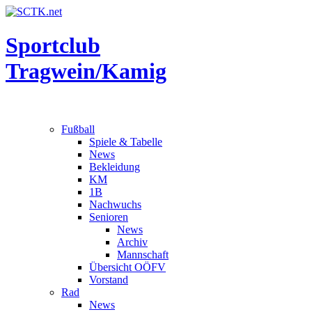
Sportclub
Tragwein/Kamig
Fußball
Spiele & Tabelle
News
Bekleidung
KM
1B
Nachwuchs
Senioren
News
Archiv
Mannschaft
Übersicht OÖFV
Vorstand
Rad
News