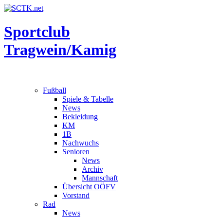
Sportclub
Tragwein/Kamig
Fußball
Spiele & Tabelle
News
Bekleidung
KM
1B
Nachwuchs
Senioren
News
Archiv
Mannschaft
Übersicht OÖFV
Vorstand
Rad
News