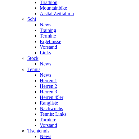
Triathlon
Mountainbike
Aisttal Zeitfahren
Schi
News
Training
Termine
Ergebnisse
Vorstand
Links
Stock
News
Tennis
News
Herren 1
Herren 2
Herren 3
Herren 45er
Rangliste
Nachwuchs
Tennis: Links
Turniere
Vorstand
Tischtennis
News