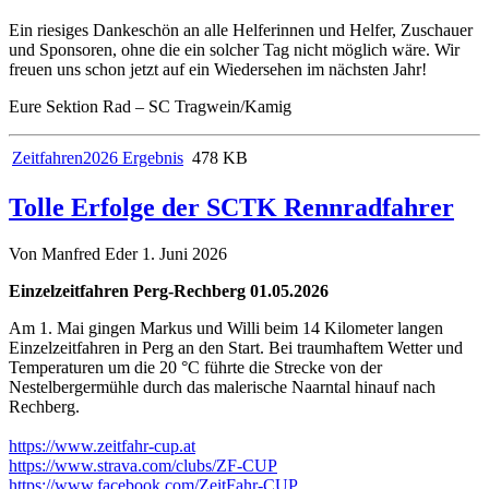
Ein riesiges Dankeschön an alle Helferinnen und Helfer, Zuschauer
und Sponsoren, ohne die ein solcher Tag nicht möglich wäre. Wir
freuen uns schon jetzt auf ein Wiedersehen im nächsten Jahr!
Eure Sektion Rad – SC Tragwein/Kamig
Zeitfahren2026 Ergebnis
478 KB
Tolle Erfolge der SCTK Rennradfahrer
Von Manfred Eder
1. Juni 2026
Einzelzeitfahren Perg-Rechberg 01.05.2026
Am 1. Mai gingen Markus und Willi beim 14 Kilometer langen
Einzelzeitfahren in Perg an den Start. Bei traumhaftem Wetter und
Temperaturen um die 20 °C führte die Strecke von der
Nestelbergermühle durch das malerische Naarntal hinauf nach
Rechberg.
https://www.zeitfahr-cup.at
https://www.strava.com/clubs/ZF-CUP
https://www.facebook.com/ZeitFahr-CUP