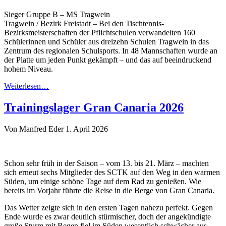
Sieger Gruppe B – MS Tragwein
Tragwein / Bezirk Freistadt – Bei den Tischtennis-
Bezirksmeisterschaften der Pflichtschulen verwandelten 160
Schülerinnen und Schüler aus dreizehn Schulen Tragwein in das
Zentrum des regionalen Schulsports. In 48 Mannschaften wurde an
der Platte um jeden Punkt gekämpft – und das auf beeindruckend
hohem Niveau.
Weiterlesen…
Trainingslager Gran Canaria 2026
Von Manfred Eder
1. April 2026
Schon sehr früh in der Saison – vom 13. bis 21. März – machten
sich erneut sechs Mitglieder des SCTK auf den Weg in den warmen
Süden, um einige schöne Tage auf dem Rad zu genießen. Wie
bereits im Vorjahr führte die Reise in die Berge von Gran Canaria.
Das Wetter zeigte sich in den ersten Tagen nahezu perfekt. Gegen
Ende wurde es zwar deutlich stürmischer, doch der angekündigte
große Sturm mit Regen fiel im Süden wesentlich schwächer aus.