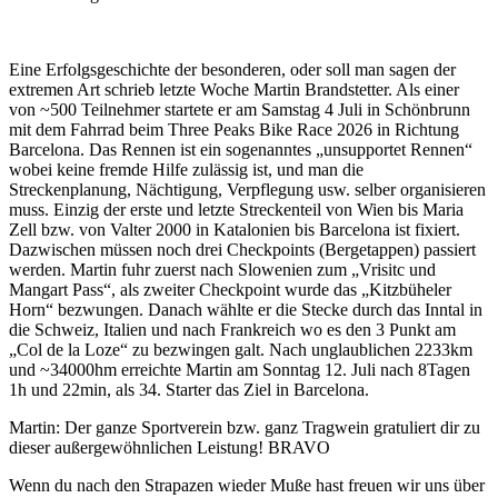
Eine Erfolgsgeschichte der besonderen, oder soll man sagen der
extremen Art schrieb letzte Woche Martin Brandstetter. Als einer
von ~500 Teilnehmer startete er am Samstag 4 Juli in Schönbrunn
mit dem Fahrrad beim Three Peaks Bike Race 2026 in Richtung
Barcelona. Das Rennen ist ein sogenanntes „unsupportet Rennen“
wobei keine fremde Hilfe zulässig ist, und man die
Streckenplanung, Nächtigung, Verpflegung usw. selber organisieren
muss. Einzig der erste und letzte Streckenteil von Wien bis Maria
Zell bzw. von Valter 2000 in Katalonien bis Barcelona ist fixiert.
Dazwischen müssen noch drei Checkpoints (Bergetappen) passiert
werden. Martin fuhr zuerst nach Slowenien zum „Vrisitc und
Mangart Pass“, als zweiter Checkpoint wurde das „Kitzbüheler
Horn“ bezwungen. Danach wählte er die Stecke durch das Inntal in
die Schweiz, Italien und nach Frankreich wo es den 3 Punkt am
„Col de la Loze“ zu bezwingen galt. Nach unglaublichen 2233km
und ~34000hm erreichte Martin am Sonntag 12. Juli nach 8Tagen
1h und 22min, als 34. Starter das Ziel in Barcelona.
Martin: Der ganze Sportverein bzw. ganz Tragwein gratuliert dir zu
dieser außergewöhnlichen Leistung! BRAVO
Wenn du nach den Strapazen wieder Muße hast freuen wir uns über