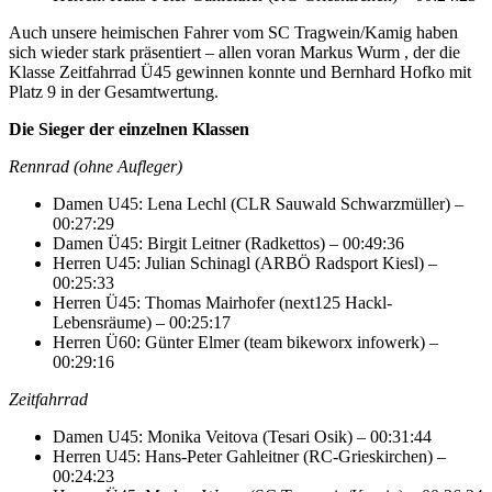
Auch unsere heimischen Fahrer vom SC Tragwein/Kamig haben
sich wieder stark präsentiert – allen voran Markus Wurm , der die
Klasse Zeitfahrrad Ü45 gewinnen konnte und Bernhard Hofko mit
Platz 9 in der Gesamtwertung.
Die Sieger der einzelnen Klassen
Rennrad (ohne Aufleger)
Damen U45: Lena Lechl (CLR Sauwald Schwarzmüller) –
00:27:29
Damen Ü45: Birgit Leitner (Radkettos) – 00:49:36
Herren U45: Julian Schinagl (ARBÖ Radsport Kiesl) –
00:25:33
Herren Ü45: Thomas Mairhofer (next125 Hackl-
Lebensräume) – 00:25:17
Herren Ü60: Günter Elmer (team bikeworx infowerk) –
00:29:16
Zeitfahrrad
Damen U45: Monika Veitova (Tesari Osik) – 00:31:44
Herren U45: Hans-Peter Gahleitner (RC-Grieskirchen) –
00:24:23