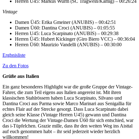
Herren Ü45: Markus Wurm (SC Tragwein/Kamig) – 00:26:24
Vintage
Damen Ü45: Erika Gmeiner (ANUBIS) – 00:42:51
Damen Ü60: Dantina Croci (ANUBIS) – 01:05:55
Herren U45: Luca Scarpinato (ANUBIS) – 00:29:38
Herren Ü45: Hubert Kickinger (Giro Biero VCC) – 00:36:04
Herren Ü60: Maurizio Vandelli (ANUBIS) – 00:30:00
Ergbnisliste
Zu den Fotos
Grüße aus Italien
Ein ganz besonderes Highlight war die große Gruppe der Vintage-
Fahrer, die zum Teil eigens aus Italien angereist ist. Mit ihren
klassischen Stahlrössern haben Luca Scarpinato, Silvano und
Dantina Croci aus Parma sowie Marco Marinari aus Senigallia für
echtes Flair auf der Strecke gesorgt. Dass Luca Scarpinato dabei
gleich seine Klasse (Vintage Herren U45) gewann und Dantina
Croci die Wertung der Vintage-Damen Ü60 für sich entschied, war
das i-Tüpfelchen. Grazie mille, dass ihr den weiten Weg ins Aisttal
auf euch genommen habt – ihr seid jederzeit wieder herzlich
willkommen!