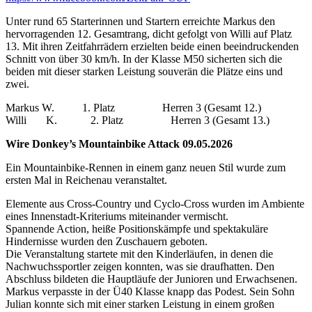
Unter rund 65 Starterinnen und Startern erreichte Markus den
hervorragenden 12. Gesamtrang, dicht gefolgt von Willi auf Platz
13. Mit ihren Zeitfahrrädern erzielten beide einen beeindruckenden
Schnitt von über 30 km/h. In der Klasse M50 sicherten sich die
beiden mit dieser starken Leistung souverän die Plätze eins und
zwei.
Markus W. 1. Platz Herren 3 (Gesamt 12.)
Willi K. 2. Platz Herren 3 (Gesamt 13.)
Wire Donkey’s Mountainbike Attack 09.05.2026
Ein Mountainbike-Rennen in einem ganz neuen Stil wurde zum
ersten Mal in Reichenau veranstaltet.
Elemente aus Cross-Country und Cyclo-Cross wurden im Ambiente
eines Innenstadt-Kriteriums miteinander vermischt.
Spannende Action, heiße Positionskämpfe und spektakuläre
Hindernisse wurden den Zuschauern geboten.
Die Veranstaltung startete mit den Kinderläufen, in denen die
Nachwuchssportler zeigen konnten, was sie draufhatten. Den
Abschluss bildeten die Hauptläufe der Junioren und Erwachsenen.
Markus verpasste in der Ü40 Klasse knapp das Podest. Sein Sohn
Julian konnte sich mit einer starken Leistung in einem großen