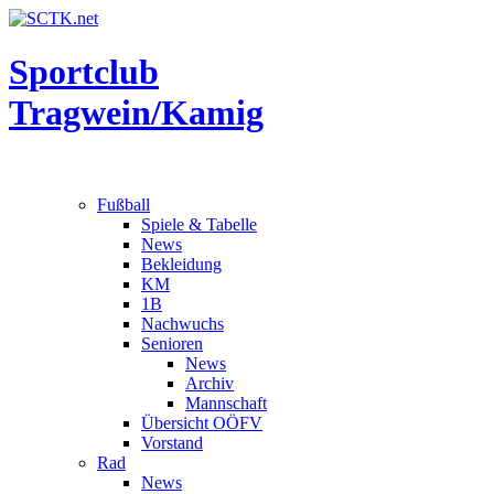
Sportclub
Tragwein/Kamig
Fußball
Spiele & Tabelle
News
Bekleidung
KM
1B
Nachwuchs
Senioren
News
Archiv
Mannschaft
Übersicht OÖFV
Vorstand
Rad
News