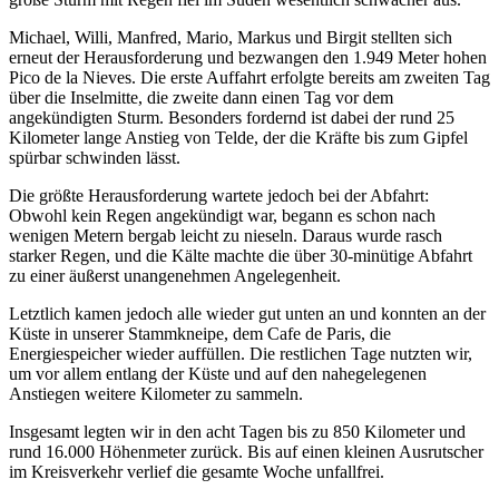
Michael, Willi, Manfred, Mario, Markus und Birgit stellten sich
erneut der Herausforderung und bezwangen den 1.949 Meter hohen
Pico de la Nieves. Die erste Auffahrt erfolgte bereits am zweiten Tag
über die Inselmitte, die zweite dann einen Tag vor dem
angekündigten Sturm. Besonders fordernd ist dabei der rund 25
Kilometer lange Anstieg von Telde, der die Kräfte bis zum Gipfel
spürbar schwinden lässt.
Die größte Herausforderung wartete jedoch bei der Abfahrt:
Obwohl kein Regen angekündigt war, begann es schon nach
wenigen Metern bergab leicht zu nieseln. Daraus wurde rasch
starker Regen, und die Kälte machte die über 30-minütige Abfahrt
zu einer äußerst unangenehmen Angelegenheit.
Letztlich kamen jedoch alle wieder gut unten an und konnten an der
Küste in unserer Stammkneipe, dem Cafe de Paris, die
Energiespeicher wieder auffüllen. Die restlichen Tage nutzten wir,
um vor allem entlang der Küste und auf den nahegelegenen
Anstiegen weitere Kilometer zu sammeln.
Insgesamt legten wir in den acht Tagen bis zu 850 Kilometer und
rund 16.000 Höhenmeter zurück. Bis auf einen kleinen Ausrutscher
im Kreisverkehr verlief die gesamte Woche unfallfrei.