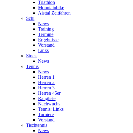
Triathlon
Mountainbike
Aisttal Zeitfahren
Schi
News
Training
Termine
Ergebnisse
Vorstand
Links
Stock
News
Tennis
News
Herren 1
Herren 2
Herren 3
Herren 45er
Rangliste
Nachwuchs
Tennis: Links
Turniere
Vorstand
Tischtennis
News