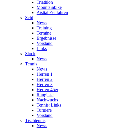
Triathlon
Mountainbike
Aisttal Zeitfahren
Schi
News
Training
Termine
Ergebnisse
Vorstand
Links
Stock
News
Tennis
News
Herren 1
Herren 2
Herren 3
Herren 45er
Rangliste
Nachwuchs
Tennis: Links
Turniere
Vorstand
Tischtennis
News