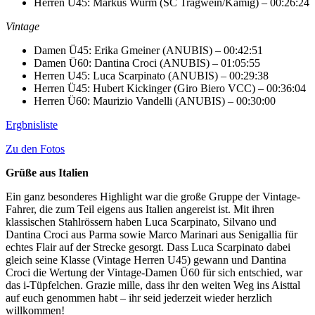
Herren Ü45: Markus Wurm (SC Tragwein/Kamig) – 00:26:24
Vintage
Damen Ü45: Erika Gmeiner (ANUBIS) – 00:42:51
Damen Ü60: Dantina Croci (ANUBIS) – 01:05:55
Herren U45: Luca Scarpinato (ANUBIS) – 00:29:38
Herren Ü45: Hubert Kickinger (Giro Biero VCC) – 00:36:04
Herren Ü60: Maurizio Vandelli (ANUBIS) – 00:30:00
Ergbnisliste
Zu den Fotos
Grüße aus Italien
Ein ganz besonderes Highlight war die große Gruppe der Vintage-
Fahrer, die zum Teil eigens aus Italien angereist ist. Mit ihren
klassischen Stahlrössern haben Luca Scarpinato, Silvano und
Dantina Croci aus Parma sowie Marco Marinari aus Senigallia für
echtes Flair auf der Strecke gesorgt. Dass Luca Scarpinato dabei
gleich seine Klasse (Vintage Herren U45) gewann und Dantina
Croci die Wertung der Vintage-Damen Ü60 für sich entschied, war
das i-Tüpfelchen. Grazie mille, dass ihr den weiten Weg ins Aisttal
auf euch genommen habt – ihr seid jederzeit wieder herzlich
willkommen!