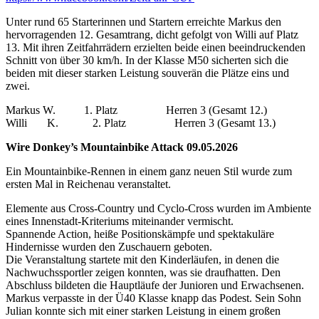
Unter rund 65 Starterinnen und Startern erreichte Markus den
hervorragenden 12. Gesamtrang, dicht gefolgt von Willi auf Platz
13. Mit ihren Zeitfahrrädern erzielten beide einen beeindruckenden
Schnitt von über 30 km/h. In der Klasse M50 sicherten sich die
beiden mit dieser starken Leistung souverän die Plätze eins und
zwei.
Markus W. 1. Platz Herren 3 (Gesamt 12.)
Willi K. 2. Platz Herren 3 (Gesamt 13.)
Wire Donkey’s Mountainbike Attack 09.05.2026
Ein Mountainbike-Rennen in einem ganz neuen Stil wurde zum
ersten Mal in Reichenau veranstaltet.
Elemente aus Cross-Country und Cyclo-Cross wurden im Ambiente
eines Innenstadt-Kriteriums miteinander vermischt.
Spannende Action, heiße Positionskämpfe und spektakuläre
Hindernisse wurden den Zuschauern geboten.
Die Veranstaltung startete mit den Kinderläufen, in denen die
Nachwuchssportler zeigen konnten, was sie draufhatten. Den
Abschluss bildeten die Hauptläufe der Junioren und Erwachsenen.
Markus verpasste in der Ü40 Klasse knapp das Podest. Sein Sohn
Julian konnte sich mit einer starken Leistung in einem großen