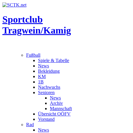
Sportclub
Tragwein/Kamig
Fußball
Spiele & Tabelle
News
Bekleidung
KM
1B
Nachwuchs
Senioren
News
Archiv
Mannschaft
Übersicht OÖFV
Vorstand
Rad
News