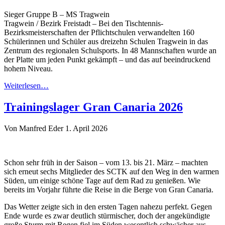
Sieger Gruppe B – MS Tragwein
Tragwein / Bezirk Freistadt – Bei den Tischtennis-
Bezirksmeisterschaften der Pflichtschulen verwandelten 160
Schülerinnen und Schüler aus dreizehn Schulen Tragwein in das
Zentrum des regionalen Schulsports. In 48 Mannschaften wurde an
der Platte um jeden Punkt gekämpft – und das auf beeindruckend
hohem Niveau.
Weiterlesen…
Trainingslager Gran Canaria 2026
Von Manfred Eder
1. April 2026
Schon sehr früh in der Saison – vom 13. bis 21. März – machten
sich erneut sechs Mitglieder des SCTK auf den Weg in den warmen
Süden, um einige schöne Tage auf dem Rad zu genießen. Wie
bereits im Vorjahr führte die Reise in die Berge von Gran Canaria.
Das Wetter zeigte sich in den ersten Tagen nahezu perfekt. Gegen
Ende wurde es zwar deutlich stürmischer, doch der angekündigte
große Sturm mit Regen fiel im Süden wesentlich schwächer aus.