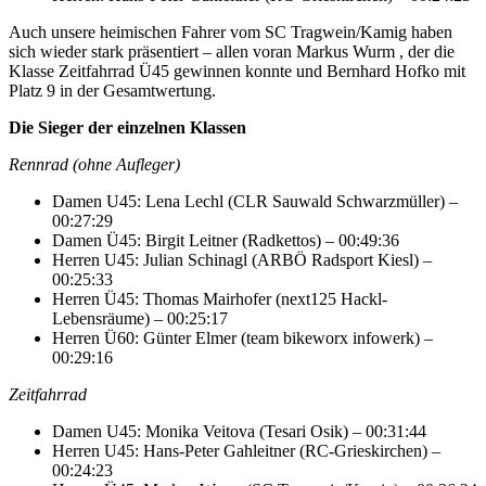
Auch unsere heimischen Fahrer vom SC Tragwein/Kamig haben
sich wieder stark präsentiert – allen voran Markus Wurm , der die
Klasse Zeitfahrrad Ü45 gewinnen konnte und Bernhard Hofko mit
Platz 9 in der Gesamtwertung.
Die Sieger der einzelnen Klassen
Rennrad (ohne Aufleger)
Damen U45: Lena Lechl (CLR Sauwald Schwarzmüller) –
00:27:29
Damen Ü45: Birgit Leitner (Radkettos) – 00:49:36
Herren U45: Julian Schinagl (ARBÖ Radsport Kiesl) –
00:25:33
Herren Ü45: Thomas Mairhofer (next125 Hackl-
Lebensräume) – 00:25:17
Herren Ü60: Günter Elmer (team bikeworx infowerk) –
00:29:16
Zeitfahrrad
Damen U45: Monika Veitova (Tesari Osik) – 00:31:44
Herren U45: Hans-Peter Gahleitner (RC-Grieskirchen) –
00:24:23