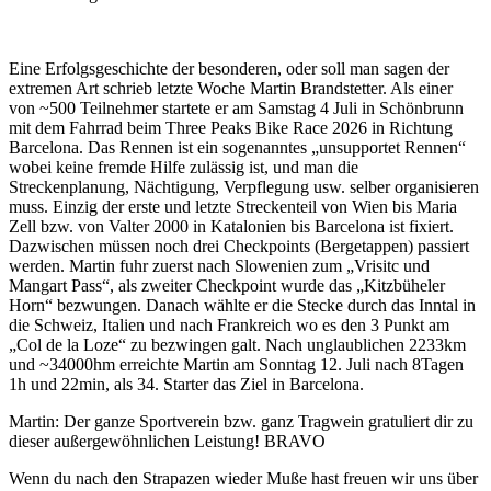
Eine Erfolgsgeschichte der besonderen, oder soll man sagen der
extremen Art schrieb letzte Woche Martin Brandstetter. Als einer
von ~500 Teilnehmer startete er am Samstag 4 Juli in Schönbrunn
mit dem Fahrrad beim Three Peaks Bike Race 2026 in Richtung
Barcelona. Das Rennen ist ein sogenanntes „unsupportet Rennen“
wobei keine fremde Hilfe zulässig ist, und man die
Streckenplanung, Nächtigung, Verpflegung usw. selber organisieren
muss. Einzig der erste und letzte Streckenteil von Wien bis Maria
Zell bzw. von Valter 2000 in Katalonien bis Barcelona ist fixiert.
Dazwischen müssen noch drei Checkpoints (Bergetappen) passiert
werden. Martin fuhr zuerst nach Slowenien zum „Vrisitc und
Mangart Pass“, als zweiter Checkpoint wurde das „Kitzbüheler
Horn“ bezwungen. Danach wählte er die Stecke durch das Inntal in
die Schweiz, Italien und nach Frankreich wo es den 3 Punkt am
„Col de la Loze“ zu bezwingen galt. Nach unglaublichen 2233km
und ~34000hm erreichte Martin am Sonntag 12. Juli nach 8Tagen
1h und 22min, als 34. Starter das Ziel in Barcelona.
Martin: Der ganze Sportverein bzw. ganz Tragwein gratuliert dir zu
dieser außergewöhnlichen Leistung! BRAVO
Wenn du nach den Strapazen wieder Muße hast freuen wir uns über