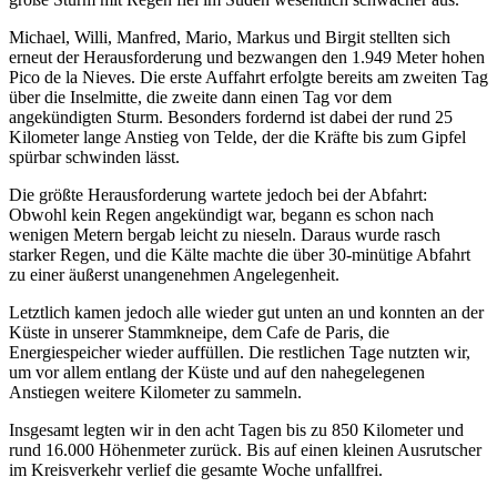
Michael, Willi, Manfred, Mario, Markus und Birgit stellten sich
erneut der Herausforderung und bezwangen den 1.949 Meter hohen
Pico de la Nieves. Die erste Auffahrt erfolgte bereits am zweiten Tag
über die Inselmitte, die zweite dann einen Tag vor dem
angekündigten Sturm. Besonders fordernd ist dabei der rund 25
Kilometer lange Anstieg von Telde, der die Kräfte bis zum Gipfel
spürbar schwinden lässt.
Die größte Herausforderung wartete jedoch bei der Abfahrt:
Obwohl kein Regen angekündigt war, begann es schon nach
wenigen Metern bergab leicht zu nieseln. Daraus wurde rasch
starker Regen, und die Kälte machte die über 30-minütige Abfahrt
zu einer äußerst unangenehmen Angelegenheit.
Letztlich kamen jedoch alle wieder gut unten an und konnten an der
Küste in unserer Stammkneipe, dem Cafe de Paris, die
Energiespeicher wieder auffüllen. Die restlichen Tage nutzten wir,
um vor allem entlang der Küste und auf den nahegelegenen
Anstiegen weitere Kilometer zu sammeln.
Insgesamt legten wir in den acht Tagen bis zu 850 Kilometer und
rund 16.000 Höhenmeter zurück. Bis auf einen kleinen Ausrutscher
im Kreisverkehr verlief die gesamte Woche unfallfrei.