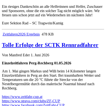
Ein riesiges Dankeschön an alle Helferinnen und Helfer, Zuschauer
und Sponsoren, ohne die ein solcher Tag nicht möglich wäre. Wir
freuen uns schon jetzt auf ein Wiedersehen im nächsten Jahr!
Eure Sektion Rad – SC Tragwein/Kamig
Zeitfahren2026 Ergebnis
478 KB
Tolle Erfolge der SCTK Rennradfahrer
Von Manfred Eder
1. Juni 2026
Einzelzeitfahren Perg-Rechberg 01.05.2026
Am 1. Mai gingen Markus und Willi beim 14 Kilometer langen
Einzelzeitfahren in Perg an den Start. Bei traumhaftem Wetter und
Temperaturen um die 20 °C führte die Strecke von der
Nestelbergermühle durch das malerische Naarntal hinauf nach
Rechberg.
https://www.zeitfahr-cup.at
https://www.strava.com/clubs/ZF-CUP
https://www.facebook.com/ZeitFahr-CUP